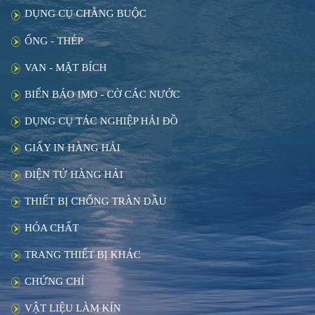
DỤNG CỤ CHẰNG BUỘC
ỐNG - THÉP
VAN - MẶT BÍCH
BIỂN BÁO IMO - CỜ CÁC NƯỚC
DỤNG CỤ TÁC NGHIỆP HẢI ĐỒ
GIẤY IN HÀNG HẢI
ĐIỆN TỬ HÀNG HẢI
THIẾT BỊ CHỐNG TRÀN DẦU
HÓA CHẤT
TRANG THIẾT BỊ KHÁC
CHỨNG CHỈ
VẬT LIỆU LÀM KÍN