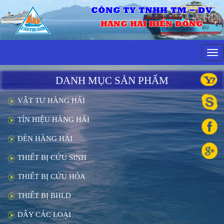
CÔNG TY TNHH TM - DV
HÀNG HẢI BIỂN ĐÔNG
Tog
navi
DANH MỤC SẢN PHẨM
VẬT TƯ HÀNG HẢI
TÍN HIỆU HÀNG HẢI
ĐÈN HÀNG HẢI
THIẾT BỊ CỨU SINH
THIẾT BỊ CỨU HỎA
THIẾT BỊ BHLD
DÂY CÁC LOẠI