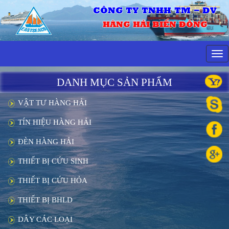
CÔNG TY TNHH TM - DV
HÀNG HẢI BIỂN ĐÔNG
Tog
navi
DANH MỤC SẢN PHẨM
VẬT TƯ HÀNG HẢI
TÍN HIỆU HÀNG HẢI
ĐÈN HÀNG HẢI
THIẾT BỊ CỨU SINH
THIẾT BỊ CỨU HỎA
THIẾT BỊ BHLD
DÂY CÁC LOẠI