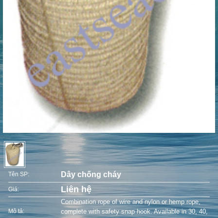
Dây chống cháy
Tên SP:
Liên hệ
Giá:
Combination rope of wire and nylon or hemp rope,
Mô tả:
complete with safety snap hook. Available in 30, 40,