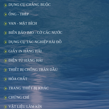
DỤNG CỤ CHẰNG BUỘC
ỐNG - THÉP
VAN - MẶT BÍCH
BIỂN BÁO IMO - CỜ CÁC NƯỚC
DỤNG CỤ TÁC NGHIỆP HẢI ĐỒ
GIẤY IN HÀNG HẢI
ĐIỆN TỬ HÀNG HẢI
THIẾT BỊ CHỐNG TRÀN DẦU
HÓA CHẤT
TRANG THIẾT BỊ KHÁC
CHỨNG CHỈ
VẬT LIỆU LÀM KÍN