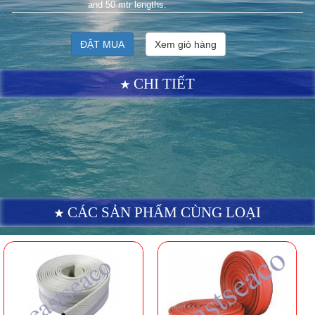
and 50 mtr lengths.
ĐẶT MUA
Xem giỏ hàng
CHI TIẾT
CÁC SẢN PHẨM CÙNG LOẠI