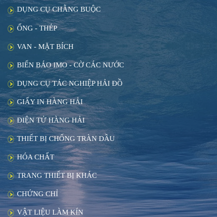
DỤNG CỤ CHẰNG BUỘC
ỐNG - THÉP
VAN - MẶT BÍCH
BIỂN BÁO IMO - CỜ CÁC NƯỚC
DỤNG CỤ TÁC NGHIỆP HẢI ĐỒ
GIẤY IN HÀNG HẢI
ĐIỆN TỬ HÀNG HẢI
THIẾT BỊ CHỐNG TRÀN DẦU
HÓA CHẤT
TRANG THIẾT BỊ KHÁC
CHỨNG CHỈ
VẬT LIỆU LÀM KÍN