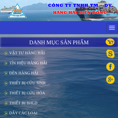
CÔNG TY TNHH TM - DV
HÀNG HẢI BIỂN ĐÔNG
Tog
navi
DANH MỤC SẢN PHẨM
VẬT TƯ HÀNG HẢI
TÍN HIỆU HÀNG HẢI
ĐÈN HÀNG HẢI
THIẾT BỊ CỨU SINH
THIẾT BỊ CỨU HỎA
THIẾT BỊ BHLD
DÂY CÁC LOẠI