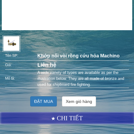
Khớp nối vòi rồng cứu hỏa Machino
Tên SP:
Liên hệ
Giá:
A wide variety of types are available as per the
Mô tả:
illustration below. They are all made of bronze and
used for shipboard fire fighting.
ĐẶT MUA
Xem giỏ hàng
CHI TIẾT