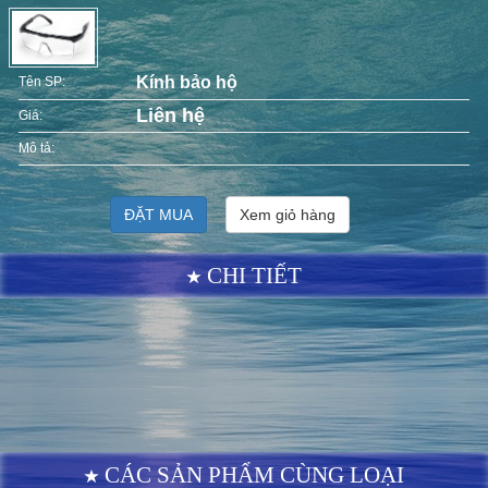
Kính bảo hộ
Tên SP:
Liên hệ
Giá:
Mô tả:
ĐẶT MUA
Xem giỏ hàng
CHI TIẾT
CÁC SẢN PHẨM CÙNG LOẠI