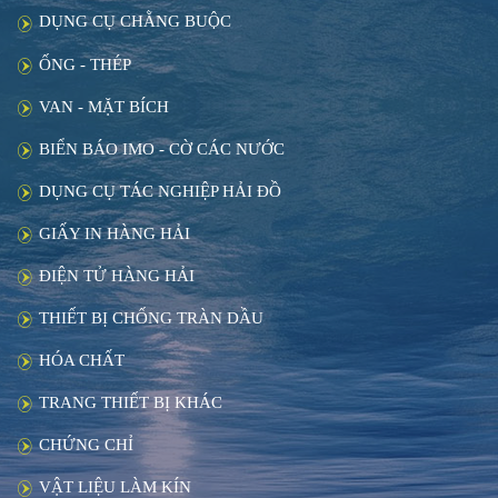
DỤNG CỤ CHẰNG BUỘC
ỐNG - THÉP
VAN - MẶT BÍCH
BIỂN BÁO IMO - CỜ CÁC NƯỚC
DỤNG CỤ TÁC NGHIỆP HẢI ĐỒ
GIẤY IN HÀNG HẢI
ĐIỆN TỬ HÀNG HẢI
THIẾT BỊ CHỐNG TRÀN DẦU
HÓA CHẤT
TRANG THIẾT BỊ KHÁC
CHỨNG CHỈ
VẬT LIỆU LÀM KÍN