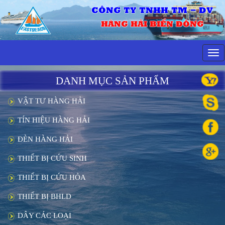
CÔNG TY TNHH TM - DV
HÀNG HẢI BIỂN ĐÔNG
Tog
navi
DANH MỤC SẢN PHẨM
VẬT TƯ HÀNG HẢI
TÍN HIỆU HÀNG HẢI
ĐÈN HÀNG HẢI
THIẾT BỊ CỨU SINH
THIẾT BỊ CỨU HỎA
THIẾT BỊ BHLD
DÂY CÁC LOẠI