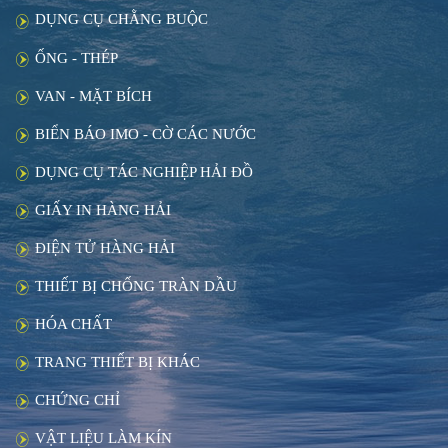
DỤNG CỤ CHẰNG BUỘC
ỐNG - THÉP
VAN - MẶT BÍCH
BIỂN BÁO IMO - CỜ CÁC NƯỚC
DỤNG CỤ TÁC NGHIỆP HẢI ĐỒ
GIẤY IN HÀNG HẢI
ĐIỆN TỬ HÀNG HẢI
THIẾT BỊ CHỐNG TRÀN DẦU
HÓA CHẤT
TRANG THIẾT BỊ KHÁC
CHỨNG CHỈ
VẬT LIỆU LÀM KÍN