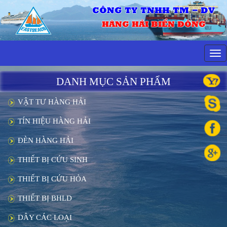
CÔNG TY TNHH TM - DV
HÀNG HẢI BIỂN ĐÔNG
Tog
navi
DANH MỤC SẢN PHẨM
VẬT TƯ HÀNG HẢI
TÍN HIỆU HÀNG HẢI
ĐÈN HÀNG HẢI
THIẾT BỊ CỨU SINH
THIẾT BỊ CỨU HỎA
THIẾT BỊ BHLD
DÂY CÁC LOẠI