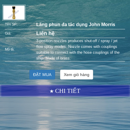
Lăng phun đa tác dụng John Morris
Tên SP:
Liên hệ
Giá:
3-position nozzles produces shut-off / spray / jet
flow spray modes. Nozzle comes with couplings
Mô tả:
suitable to connect with the hose couplings of the
ship. Made of brass.
ĐẶT MUA
Xem giỏ hàng
CHI TIẾT