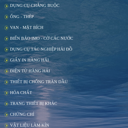
DỤNG CỤ CHẰNG BUỘC
ỐNG - THÉP
VAN - MẶT BÍCH
BIỂN BÁO IMO - CỜ CÁC NƯỚC
DỤNG CỤ TÁC NGHIỆP HẢI ĐỒ
GIẤY IN HÀNG HẢI
ĐIỆN TỬ HÀNG HẢI
THIẾT BỊ CHỐNG TRÀN DẦU
HÓA CHẤT
TRANG THIẾT BỊ KHÁC
CHỨNG CHỈ
VẬT LIỆU LÀM KÍN