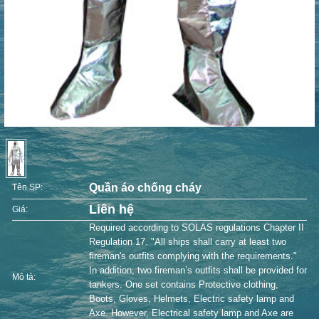
Quần áo chống cháy
Tên SP:
Liên hệ
Giá:
Required according to SOLAS regulations Chapter II
Regulation 17. "All ships shall carry at least two
fireman's outfits complying with the requirements."
In addition, two fireman’s outfits shall be provided for
Mô tả:
tankers. One set contains Protective clothing,
Boots, Gloves, Helmets, Electric safety lamp and
Axe. However, Electrical safety lamp and Axe are