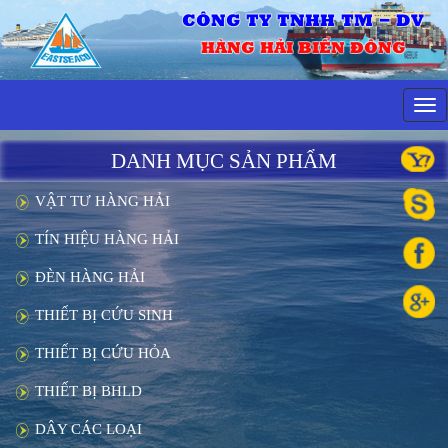
CÔNG TY TNHH TM - DV
HÀNG HẢI BIỂN ĐÔNG
Tog
navi
DANH MỤC SẢN PHẨM
VẬT TƯ HÀNG HẢI
TÍN HIỆU HÀNG HẢI
ĐÈN HÀNG HẢI
THIẾT BỊ CỨU SINH
THIẾT BỊ CỨU HỎA
THIẾT BỊ BHLD
DÂY CÁC LOẠI