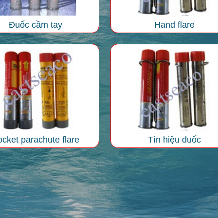
Đuốc cầm tay
Hand flare
cket parachute flare
Tín hiệu đuốc