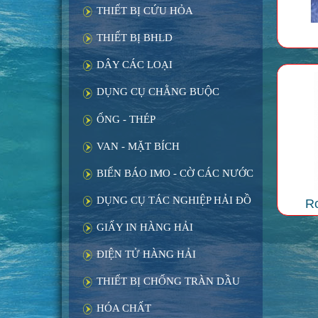
THIẾT BỊ CỨU HỎA
THIẾT BỊ BHLD
DÂY CÁC LOẠI
DỤNG CỤ CHẰNG BUỘC
ỐNG - THÉP
VAN - MẶT BÍCH
BIỂN BÁO IMO - CỜ CÁC NƯỚC
DỤNG CỤ TÁC NGHIỆP HẢI ĐỒ
Ro
GIẤY IN HÀNG HẢI
ĐIỆN TỬ HÀNG HẢI
THIẾT BỊ CHỐNG TRÀN DẦU
HÓA CHẤT