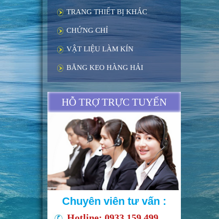
TRANG THIẾT BỊ KHÁC
CHỨNG CHỈ
VẬT LIỆU LÀM KÍN
BĂNG KEO HÀNG HẢI
HỖ TRỢ TRỰC TUYẾN
Chuyên viên tư vấn :
Hotline: 0933 159 499