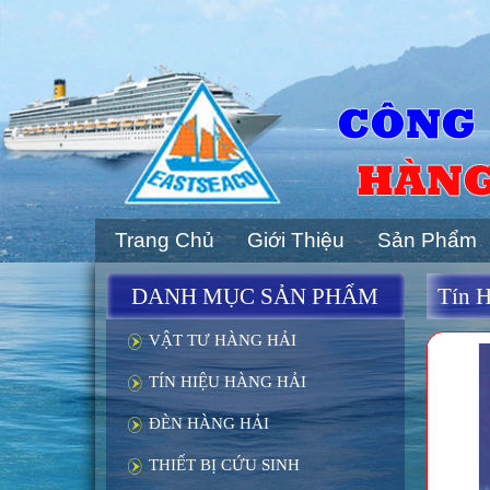
CÔNG 
HÀNG
Trang Chủ
Giới Thiệu
Sản Phẩm
DANH MỤC SẢN PHẨM
Tín 
VẬT TƯ HÀNG HẢI
TÍN HIỆU HÀNG HẢI
ĐÈN HÀNG HẢI
THIẾT BỊ CỨU SINH