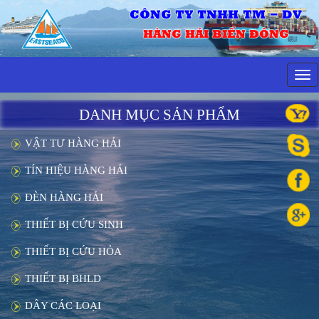
CÔNG TY TNHH TM - DV
HÀNG HẢI BIỂN ĐÔNG
Tog
navi
DANH MỤC SẢN PHẨM
VẬT TƯ HÀNG HẢI
TÍN HIỆU HÀNG HẢI
ĐÈN HÀNG HẢI
THIẾT BỊ CỨU SINH
THIẾT BỊ CỨU HỎA
THIẾT BỊ BHLD
DÂY CÁC LOẠI