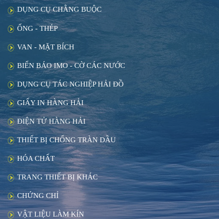
DỤNG CỤ CHẰNG BUỘC
ỐNG - THÉP
VAN - MẶT BÍCH
BIỂN BÁO IMO - CỜ CÁC NƯỚC
DỤNG CỤ TÁC NGHIỆP HẢI ĐỒ
GIẤY IN HÀNG HẢI
ĐIỆN TỬ HÀNG HẢI
THIẾT BỊ CHỐNG TRÀN DẦU
HÓA CHẤT
TRANG THIẾT BỊ KHÁC
CHỨNG CHỈ
VẬT LIỆU LÀM KÍN